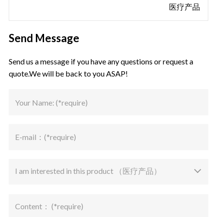
医疗产品
Send Message
Send us a message if you have any questions or request a
quote.We will be back to you ASAP!