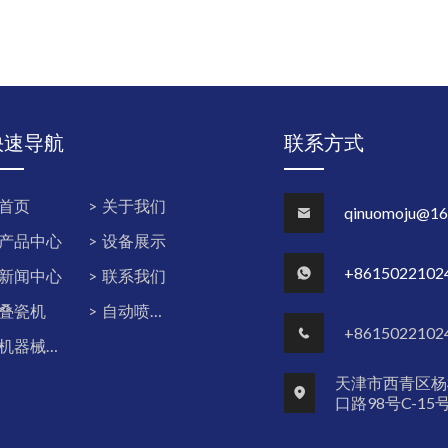
快速导航
联系方式
首页
关于我们
qinuomoju@16
产品中心
设备展示
+8615022102
新闻中心
联系我们
叠瓷机
自动喷胶机
+8615022102
机器械人&ProMix PD2K双组份系统
天津市西青区杨
口路98号C-15