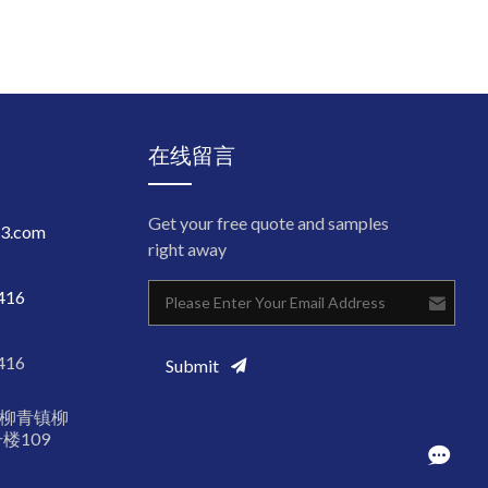
在线留言
Get your free quote and samples
3.com
right away
416
416
Submit
柳青镇柳
号楼109